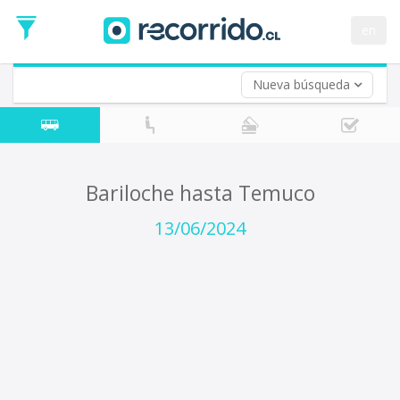
Fecha
de
en
Vuelta (opcional)
Ida
Fecha
de
Nueva búsqueda
Vuelta
Bariloche hasta Temuco
13/06/2024