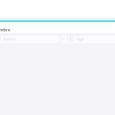
embre
de quieres ir?
Ida
Vuelta
Asientos
Pago
*
Fec
ierra Gorda
Fecha
de
de
Vuel
Ida