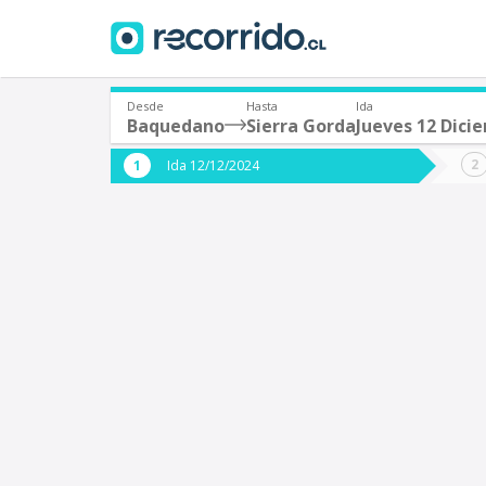
Desde
Hasta
Ida
Baquedano
Sierra Gorda
Jueves 12 Dici
¿De dónde partes?
¿A dón
Ida 12/12/2024
*
*
Baquedano
S
Origen
Destino