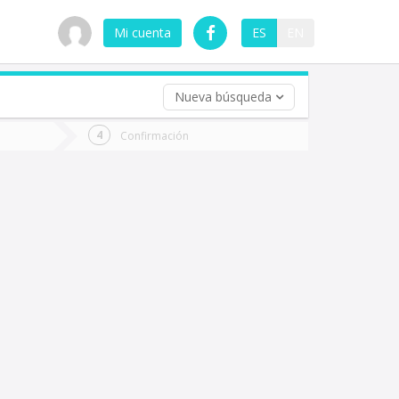
Mi cuenta
ES
EN
Nueva búsqueda
 (opcional)
Confirmación
ha
ta