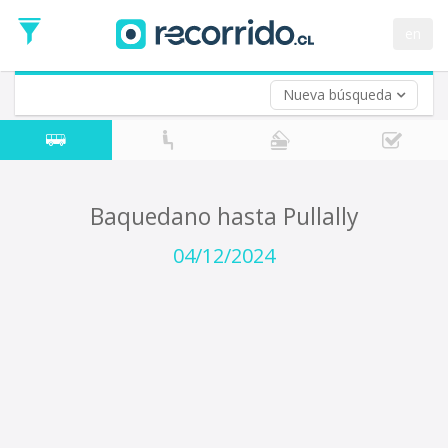
Fecha
de
en
Vuelta (opcional)
Ida
Fecha
de
Nueva búsqueda
Vuelta
Baquedano hasta Pullally
04/12/2024