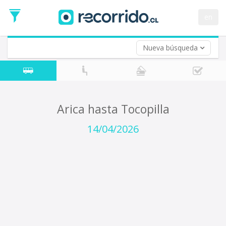
Fecha
de
en
Vuelta (opcional)
Ida
Fecha
de
Nueva búsqueda
Vuelta
Arica hasta Tocopilla
14/04/2026