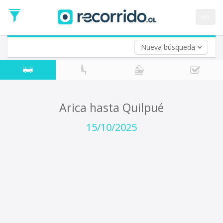
Fecha
de
en
Vuelta (opcional)
Ida
Fecha
de
Nueva búsqueda
Vuelta
Arica hasta Quilpué
15/10/2025