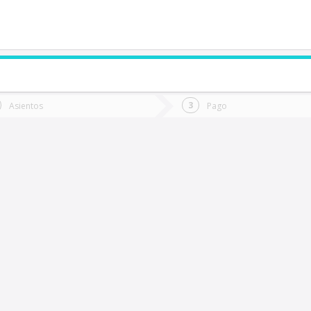
de quieres ir?
Ida
Vuelta
Asientos
Pago
*
Fec
os Vilos
Fecha
de
de
Vuel
Ida