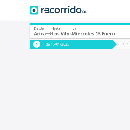
Desde
Hasta
Ida
Arica
Los Vilos
Miércoles 15 Enero
¿De dónde partes?
¿A dón
Ida 15/01/2025
*
*
Arica
L
Origen
Destino