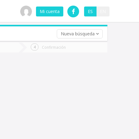
Mi cuenta
ES
EN
Nueva búsqueda
 (opcional)
Confirmación
ha
ta