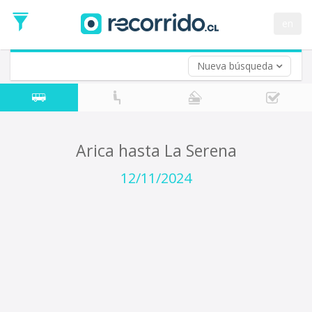
Fecha
de
en
Vuelta (opcional)
Ida
Fecha
de
Nueva búsqueda
Vuelta
Arica hasta La Serena
12/11/2024