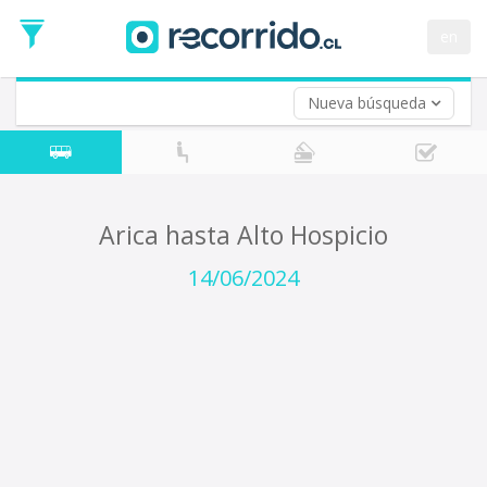
Fecha
de
en
Vuelta (opcional)
Ida
Fecha
de
Nueva búsqueda
Vuelta
Arica hasta Alto Hospicio
14/06/2024