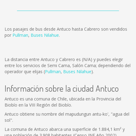
Los pasajes de bus desde Antuco hasta Cabrero son vendidos
por
Pullman
,
Buses Nilahue
.
La distancia entre Antuco y Cabrero es
(N/A)
y puedes elegir
entre los servicios de Semi Cama, Salón Cama; dependiendo del
operador que elijas (
Pullman
,
Buses Nilahue
).
Información sobre la ciudad Antuco
Antuco es una comuna de Chile, ubicada en la Provincia del
Biobío en la VIII Región del Biobío.
Antuco obtiene su nombre del mapudungun antu-ko', "agua del
sol".
La comuna de Antuco abarca una superficie de 1.884,1 km² y
una población de 3.908 habitantes (Censo INE Año 2002),