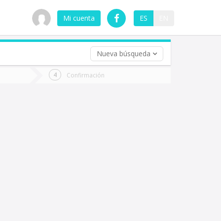
Mi cuenta
ES
EN
Nueva búsqueda
 (opcional)
Confirmación
ha
ta