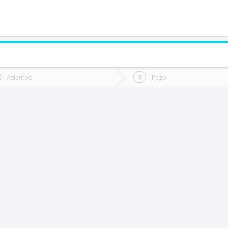
de quieres ir?
Ida
Vuelta
Asientos
Pago
*
Fec
altal
Fecha
de
de
Vuel
Ida