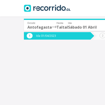
Desde
Hasta
Ida
Antofagasta
Taltal
Sábado 01 Abril
¿De dónde partes?
¿A dón
Ida 01/04/2023
*
*
Antofagasta
T
Origen
Destino