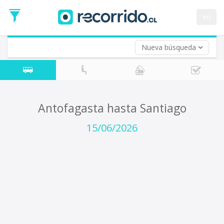
Fecha
de
en
Vuelta (opcional)
Ida
Fecha
de
Nueva búsqueda
Vuelta
Antofagasta hasta Santiago
15/06/2026