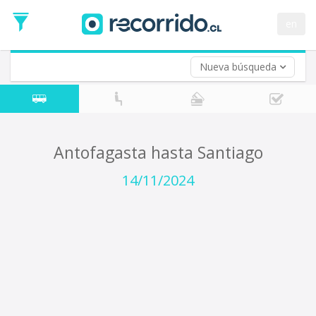
Fecha
de
en
Vuelta (opcional)
Ida
Fecha
de
Nueva búsqueda
Vuelta
Antofagasta hasta Santiago
14/11/2024