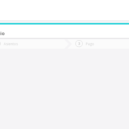
io
de quieres ir?
Ida
Vuelta
Asientos
Pago
*
Fec
Rancagua
Fecha
de
de
Vuel
Ida