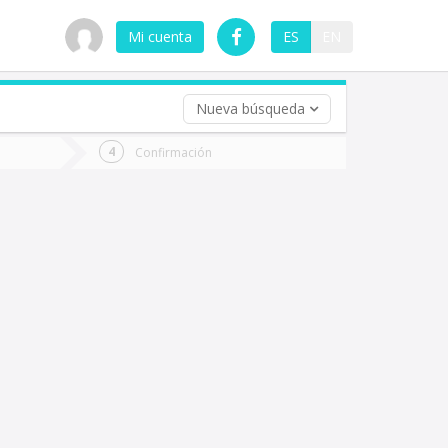
Mi cuenta
ES
EN
Nueva búsqueda
 (opcional)
Confirmación
ha
ta