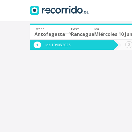
Desde
Hasta
Ida
Antofagasta
Rancagua
Miércoles 10 Jun
¿De dónde partes?
¿A dón
Ida 10/06/2026
*
*
Antofagasta
Origen
Destino