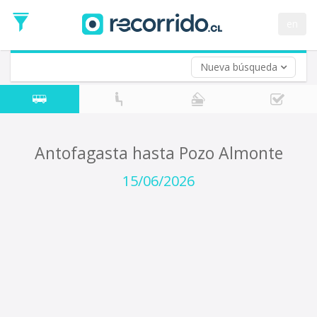
Fecha
de
en
Vuelta (opcional)
Ida
Fecha
de
Nueva búsqueda
Vuelta
Antofagasta hasta Pozo Almonte
15/06/2026