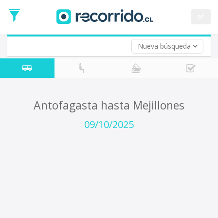
Fecha
de
en
Vuelta (opcional)
Ida
Fecha
de
Nueva búsqueda
Vuelta
Antofagasta hasta Mejillones
09/10/2025