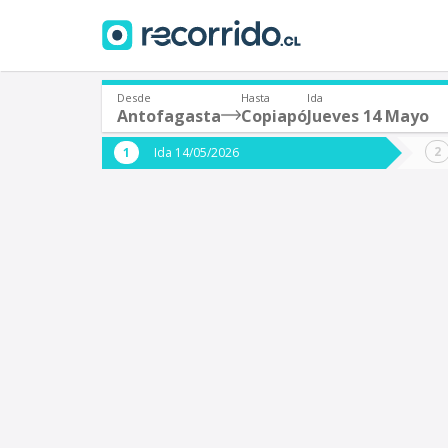
Desde
Hasta
Ida
Antofagasta
Copiapó
Jueves 14 Mayo
¿De dónde partes?
¿A dón
Ida 14/05/2026
*
*
Antofagasta
C
Origen
Destino