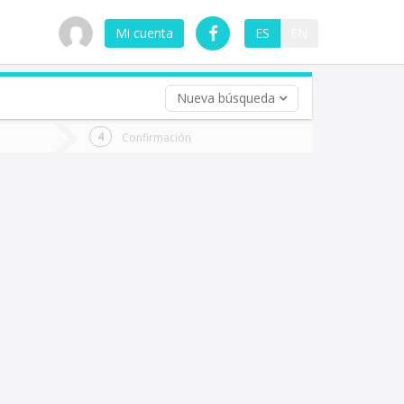
Mi cuenta
ES
EN
Nueva búsqueda
 (opcional)
Confirmación
ha
ta