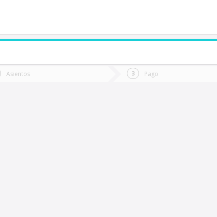
de quieres ir?
Ida
Vuelta
Asientos
Pago
*
Fec
opiapó
Fecha
de
de
Vuel
Ida