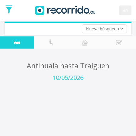
Fecha
de
en
Vuelta (opcional)
Ida
Fecha
de
Nueva búsqueda
Vuelta
Antihuala hasta Traiguen
10/05/2026