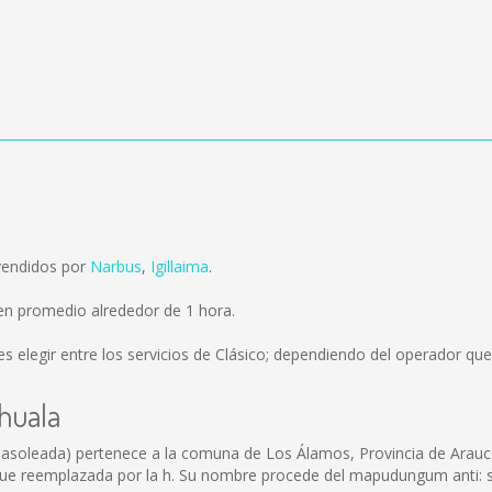
vendidos por
Narbus
,
Igillaima
.
en promedio alrededor de 1 hora.
s elegir entre los servicios de Clásico; dependiendo del operador que 
ihuala
soleada) pertenece a la comuna de Los Álamos, Provincia de Arauco, V
ue reemplazada por la h. Su nombre procede del mapudungum anti: sol