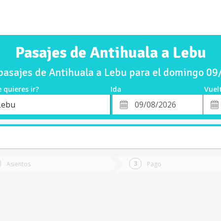
Pasajes de Antihuala a Lebu
asajes de Antihuala a Lebu para el domingo 0
 quieres ir?
Ida
Vuel
*
Fech
Lebu
o
Fecha
de
de
Vuel
Ida
Asientos
Pago