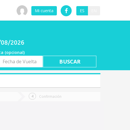
Mi cuenta
ES
EN
9/08/2026
ta (opcional)
a
ta
Confirmación