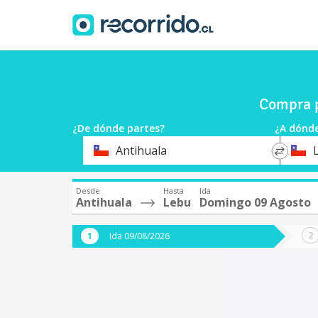
Compra p
¿De dónde partes?
¿A dónde
*
*
Antihuala
Origen
Destin
Desde
Hasta
Ida
Antihuala
Lebu
Domingo 09 Agosto
Ida 09/08/2026