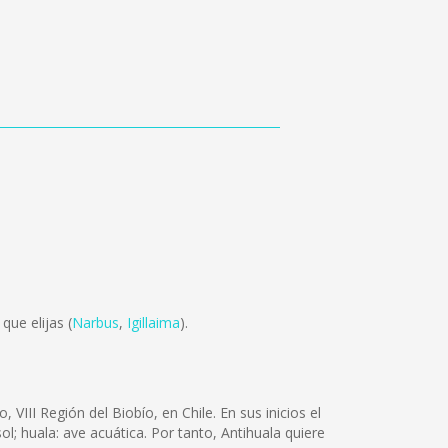
que elijas (
Narbus
,
Igillaima
).
III Región del Biobío, en Chile. En sus inicios el
; huala: ave acuática. Por tanto, Antihuala quiere