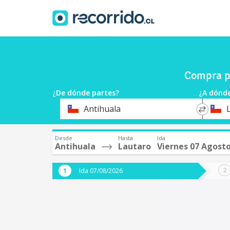
Compra pa
¿De dónde partes?
¿A dónde
*
*
Antihuala
Origen
Destin
Desde
Hasta
Ida
Antihuala
Lautaro
Viernes 07 Agost
Ida 07/08/2026