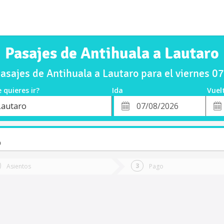
Pasajes de Antihuala a Lautaro
sajes de Antihuala a Lautaro para el viernes 
 quieres ir?
Ida
Vuel
*
Fech
Lautaro
o
Fecha
de
de
Vuel
Ida
o
Asientos
Pago