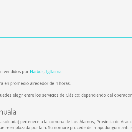
on vendidos por
Narbus
,
Igillaima
.
ra en promedio alrededor de 4 horas.
uedes elegir entre los servicios de Clásico; dependiendo del operador 
ihuala
soleada) pertenece a la comuna de Los Álamos, Provincia de Arauco, V
ue reemplazada por la h. Su nombre procede del mapudungum anti: sol