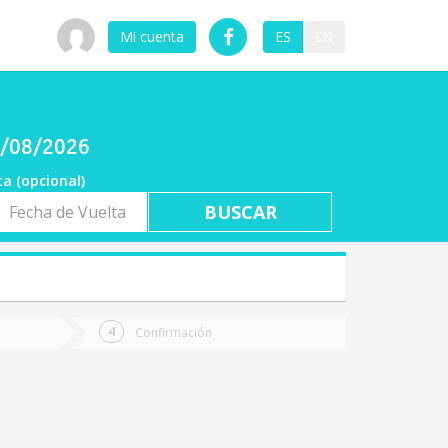
Mi cuenta
ES
EN
07/08/2026
ta (opcional)
a
ta
Confirmación