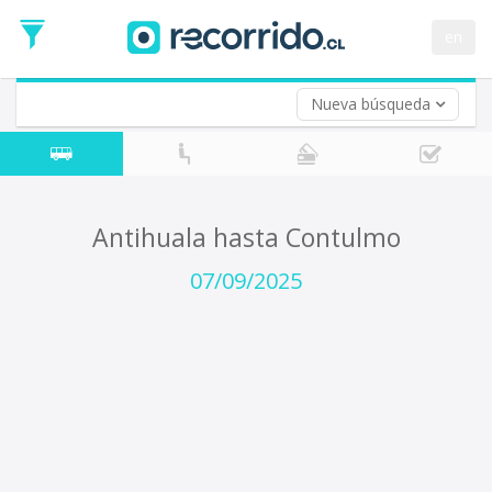
Fecha
de
en
Vuelta (opcional)
Ida
Fecha
de
Nueva búsqueda
Vuelta
Antihuala hasta Contulmo
07/09/2025