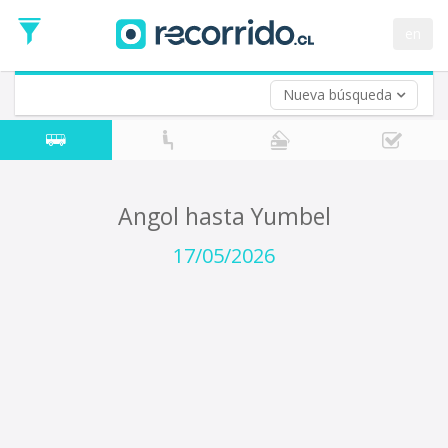
Fecha
de
en
Vuelta (opcional)
Ida
Fecha
de
Nueva búsqueda
Vuelta
Angol hasta Yumbel
17/05/2026