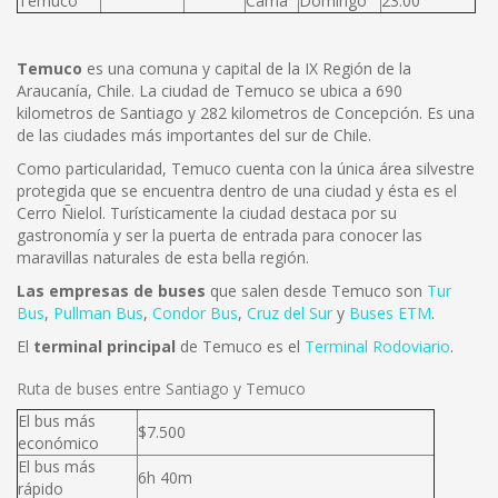
Temuco
Cama
Domingo
23:00
Temuco
es una comuna y capital de la IX Región de la
Araucanía, Chile. La ciudad de Temuco se ubica a 690
kilometros de Santiago y 282 kilometros de Concepción. Es una
de las ciudades más importantes del sur de Chile.
Como particularidad, Temuco cuenta con la única área silvestre
protegida que se encuentra dentro de una ciudad y ésta es el
Cerro Ñielol. Turísticamente la ciudad destaca por su
gastronomía y ser la puerta de entrada para conocer las
maravillas naturales de esta bella región.
Las empresas de buses
que salen desde Temuco son
Tur
Bus
,
Pullman Bus
,
Condor Bus
,
Cruz del Sur
y
Buses ETM
.
El
terminal principal
de Temuco es el
Terminal Rodoviario
.
Ruta de buses entre Santiago y Temuco
El bus más
$7.500
económico
El bus más
6h 40m
rápido