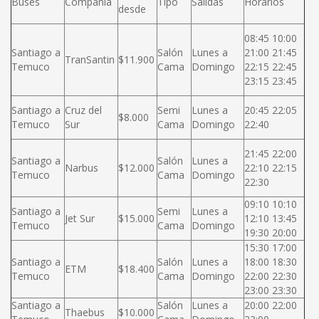
Buses
Compañía
Tipo
Salidas
Horarios
desde
08:45 10:00
Santiago a
Salón
Lunes a
21:00 21:45
TranSantin
$11.900
Temuco
Cama
Domingo
22:15 22:45
23:15 23:45
Santiago a
Cruz del
Semi
Lunes a
20:45 22:05
$8.000
Temuco
Sur
Cama
Domingo
22:40
21:45 22:00
Santiago a
Salón
Lunes a
Narbus
$12.000
22:10 22:15
Temuco
Cama
Domingo
22:30
09:10 10:10
Santiago a
Semi
Lunes a
Jet Sur
$15.000
12:10 13:45
Temuco
Cama
Domingo
19:30 20:00
15:30 17:00
Santiago a
Salón
Lunes a
18:00 18:30
ETM
$18.400
Temuco
Cama
Domingo
22:00 22:30
23:00 23:30
Santiago a
Salón
Lunes a
20:00 22:00
Thaebus
$10.000