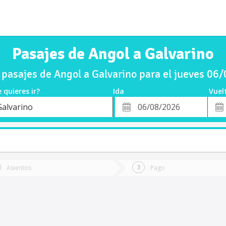
Pasajes de Angol a Galvarino
pasajes de Angol a Galvarino para el jueves 06
 quieres ir?
Ida
Vuel
*
Fech
Galvarino
o
Fecha
de
de
Vuel
Ida
Asientos
Pago