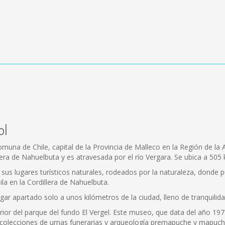
ol
muna de Chile, capital de la Provincia de Malleco en la Región de la
illera de Nahuelbuta y es atravesada por el río Vergara. Se ubica a 505 
us lugares turísticos naturales, rodeados por la naturaleza, donde pu
la en la Cordillera de Nahuelbuta.
gar apartado solo a unos kilómetros de la ciudad, lleno de tranquili
ior del parque del fundo El Vergel. Este museo, que data del año 1975, 
tes colecciones de urnas funerarias y arqueología premapuche y mapu