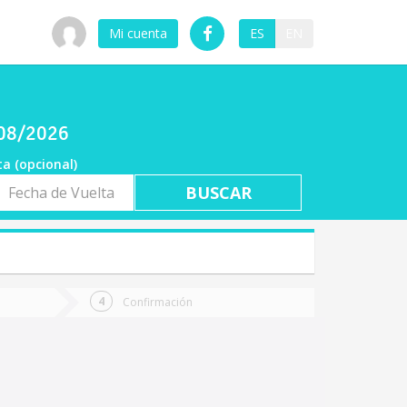
Mi cuenta
ES
EN
/08/2026
ta (opcional)
a
ta
Confirmación