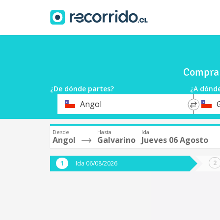
Compra 
¿De dónde partes?
¿A dónde
*
*
Angol
Origen
Destin
Desde
Hasta
Ida
Angol
Galvarino
Jueves 06 Agosto
Ida 06/08/2026