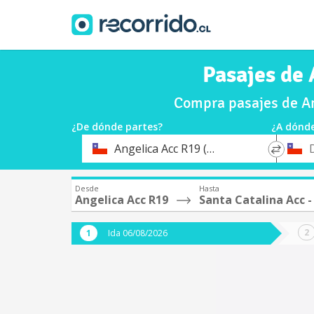
Pasajes de 
Compra pasajes de An
¿De dónde partes?
¿A dónde
*
*
Angelica Acc R19 (Argentina)
Origen
Destin
Desde
Hasta
Angelica Acc R19
Santa Catalina Acc 
Ida 06/08/2026