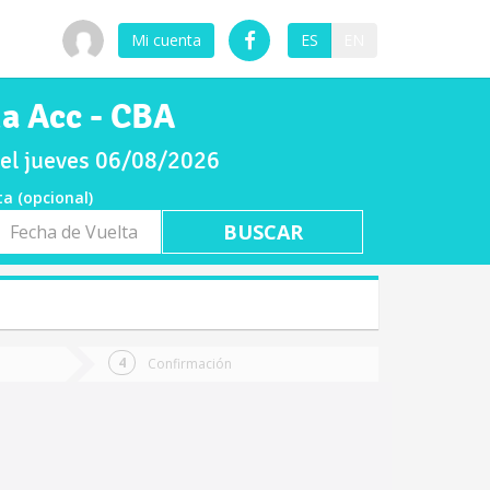
Mi cuenta
ES
EN
na Acc - CBA
 el jueves 06/08/2026
ta (opcional)
a
ta
Confirmación