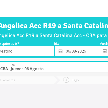
Angelica Acc R19 a Santa Catali
gelica Acc R19 a Santa Catalina Acc - CBA para
 quieres ir?
Ida
Vuel
*
Fech
o
Fecha
de
de
Vuel
Ida
Ida
- CBA
Jueves 06 Agosto
Asientos
Pago