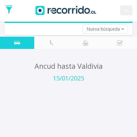
Fecha
de
en
Vuelta (opcional)
Ida
Fecha
de
Nueva búsqueda
Vuelta
Ancud hasta Valdivia
15/01/2025