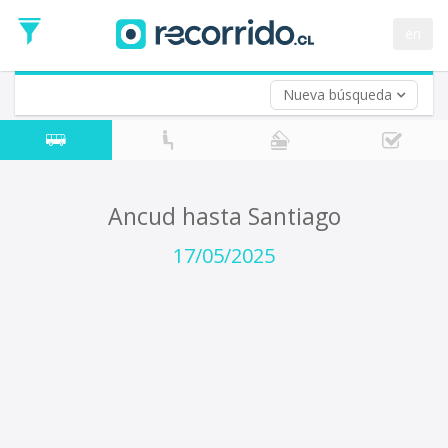
Fecha
de
en
Vuelta (opcional)
Ida
Fecha
de
Nueva búsqueda
Vuelta
Ancud hasta Santiago
17/05/2025