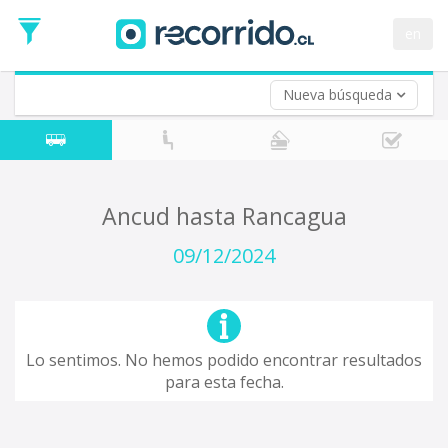
Fecha
de
en
Vuelta (opcional)
Ida
Fecha
de
Nueva búsqueda
Vuelta
Ancud hasta Rancagua
09/12/2024
Lo sentimos. No hemos podido encontrar resultados
para esta fecha.