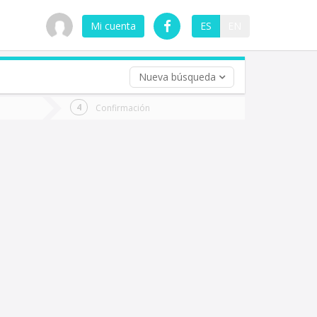
Mi cuenta
ES
EN
Nueva búsqueda
 (opcional)
Confirmación
ha
ta