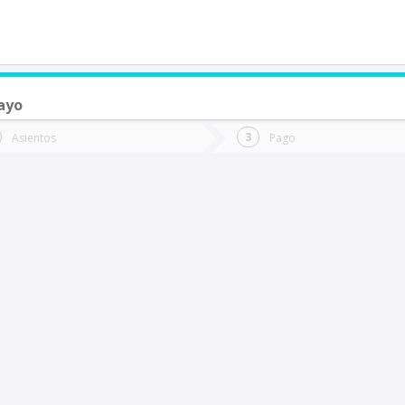
ayo
de quieres ir?
Ida
Vuelta
Asientos
Pago
*
Fec
iña Del Mar
Fecha
de
de
Vuel
Ida