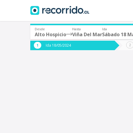
Desde
Hasta
Ida
Alto Hospicio
Viña Del Mar
Sábado 18 M
¿De dónde partes?
¿A dón
Ida 18/05/2024
*
*
Alto Hospicio
V
Origen
Destino