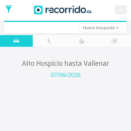
Fecha
de
en
Vuelta (opcional)
Ida
Fecha
de
Nueva búsqueda
Vuelta
Alto Hospicio hasta Vallenar
07/06/2026