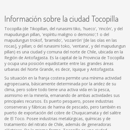
Información sobre la ciudad Tocopilla
Tocopilla (de Tikopillan, del runasimi tiko, 'hueco', 'rincón', y del
mapudungun pillan, 'espíritu maligno o demonio';1 o del
mapudungun trokof, 'bramido', 'vozarrón' [de las olas en las
rocas], y pillan; o del runasimi toko, 'ventana', y del mapudungun
pillan) es una ciudad y comuna del norte de Chile, ubicada en la
Región de Antofagasta. Es la capital de la Provincia de Tocopilla
y ocupa una posición equidistante entre las grandes áreas
urbanas del Norte Grande, es decir, Iquique y Antofagasta.
Su situación en la franja costera permite una mínima actividad
agropecuaria, básicamente determinada por la aridez de su
clima, pero sobre todo tiene una activa vida en la pesca,
asimismo en la minería, emanando de ambas actividades sus
principales recursos. Es puerto pesquero, posee industrias
conserveras y fábricas de harina de pescado, pero también es
puerto de exportación del cobre de Chuquicamata y del salitre
de El Toco. Posee industrias metalúrgicas, químicas y de
tratamiento del nitrato de Chile, además de generadoras