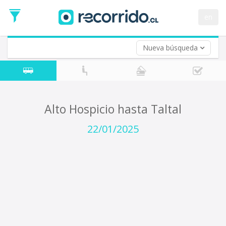
Fecha
de
en
Vuelta (opcional)
Ida
Fecha
de
Nueva búsqueda
Vuelta
Alto Hospicio hasta Taltal
22/01/2025