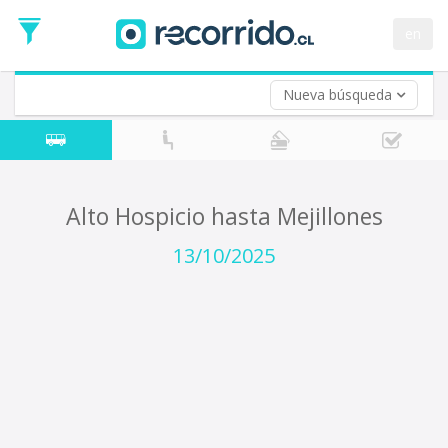
Fecha
de
en
Vuelta (opcional)
Ida
Fecha
de
Nueva búsqueda
Vuelta
Alto Hospicio hasta Mejillones
13/10/2025