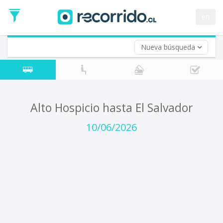
Fecha
de
en
Vuelta (opcional)
Ida
Fecha
de
Nueva búsqueda
Vuelta
Alto Hospicio hasta El Salvador
10/06/2026