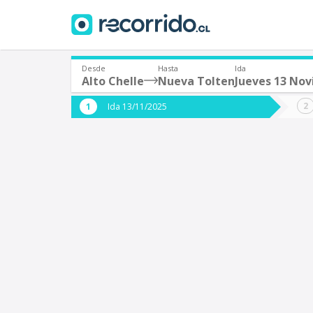
Desde
Hasta
Ida
Alto Chelle
Nueva Tolten
Jueves 13 No
¿De dónde partes?
¿A dón
Ida 13/11/2025
*
*
Alto Chelle
N
Origen
Destino