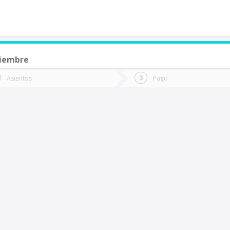
viembre
de quieres ir?
Ida
Vuelta
Asientos
Pago
*
Fec
ueva Tolten
Fecha
de
de
Vuel
Ida