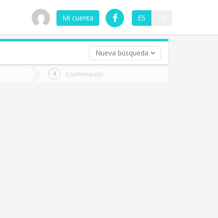
Mi cuenta
ES
EN
Nueva búsqueda
 (opcional)
Confirmación
ha
ta