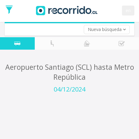
Fecha
de
en
Vuelta (opcional)
Ida
Fecha
de
Nueva búsqueda
Vuelta
Aeropuerto Santiago (SCL) hasta Metro
República
04/12/2024