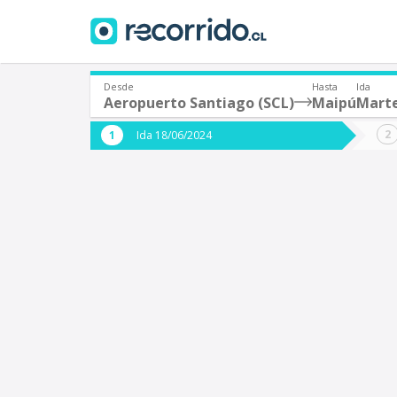
Desde
Hasta
Ida
Aeropuerto Santiago (SCL)
Maipú
Marte
¿De dónde partes?
¿A dón
Ida 18/06/2024
*
*
Aeropuerto Santiago (SCL)
S
Origen
Destino