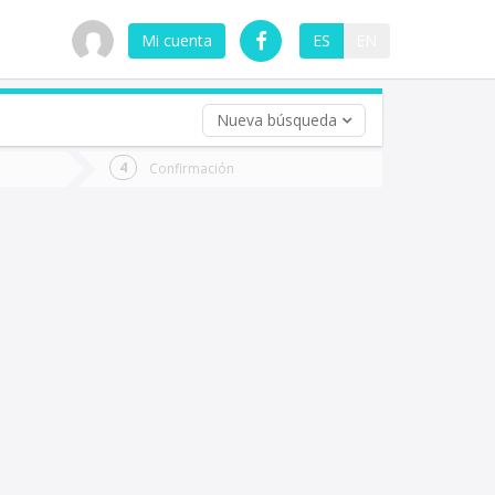
Mi cuenta
ES
EN
Nueva búsqueda
 (opcional)
Confirmación
ha
ta