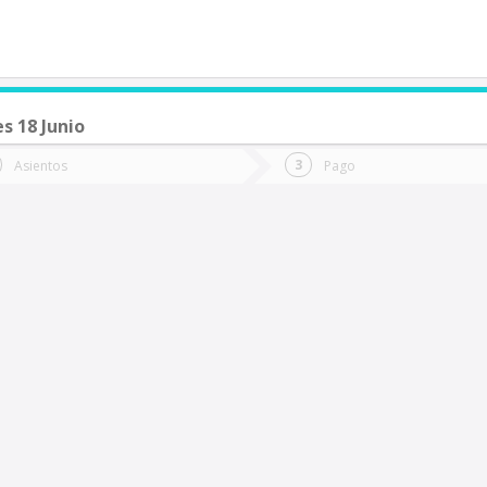
s 18 Junio
de quieres ir?
Ida
Vuelta
Asientos
Pago
*
Fec
antiago
Fecha
de
de
Vuel
Ida