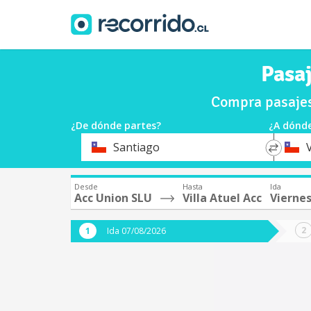
Pasaj
Compra pasajes
¿De dónde partes?
¿A dónde
*
*
Santiago
Origen
Destin
Desde
Hasta
Ida
Acc Union SLU
Villa Atuel Acc
Vierne
Ida 07/08/2026