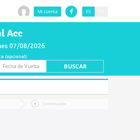
Mi cuenta
ES
EN
el Acc
rnes 07/08/2026
ta (opcional)
a
ta
Confirmación