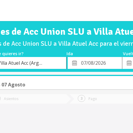
es de Acc Union SLU a Villa Atu
 de Acc Union SLU a Villa Atuel Acc para el vie
 quieres ir?
Ida
Vuel
*
Fech
Villa Atuel Acc (Argentina)
o
Fecha
de
de
Vuel
Ida
s 07 Agosto
Asientos
Pago