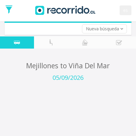
Departure
Date
es
Return trip (opt)
Return
Date
Nueva búsqueda
Mejillones to Viña Del Mar
05/09/2026