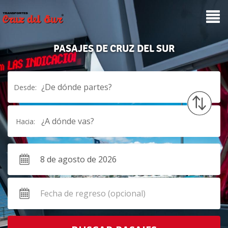
PASAJES DE CRUZ DEL SUR
¿De dónde partes?
Desde:
¿A dónde vas?
Hacia: