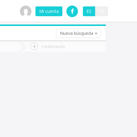
Mi cuenta
ES
EN
Nueva búsqueda
 (opcional)
Confirmación
ha
ta