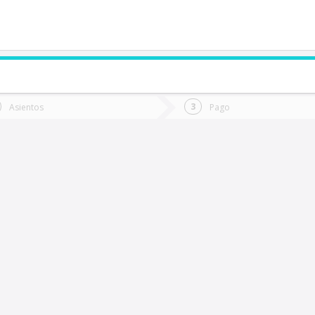
de quieres ir?
Ida
Vuelta
Asientos
Pago
*
Fec
Horcón
Fecha
de
de
Vuel
Ida