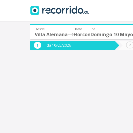
Desde
Hasta
Ida
Villa Alemana
Horcón
Domingo 10 Mayo
¿De dónde partes?
¿A dón
Ida 10/05/2026
*
*
Villa Alemana
Origen
Destino