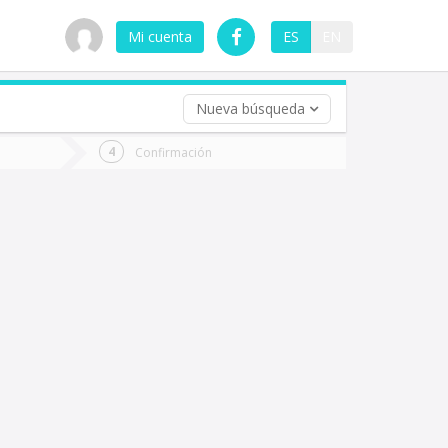
Mi cuenta
ES
EN
Nueva búsqueda
 (opcional)
Confirmación
ha
ta