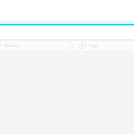
de quieres ir?
Ida
Vuelta
Asientos
Pago
*
Fec
erro Alto
Fecha
de
de
Vuel
Ida