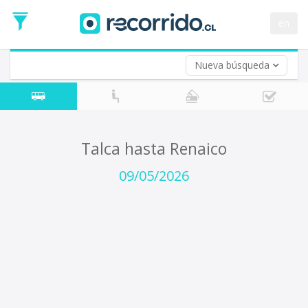
Fecha
de
en
Vuelta (opcional)
Ida
Fecha
de
Nueva búsqueda
Vuelta
Talca hasta Renaico
09/05/2026