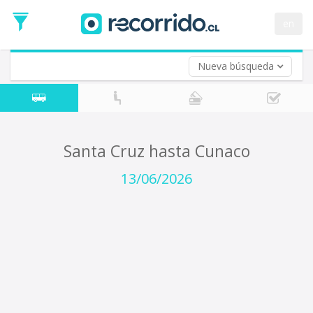
Fecha
de
en
Vuelta (opcional)
Ida
Fecha
de
Nueva búsqueda
Vuelta
Santa Cruz hasta Cunaco
13/06/2026