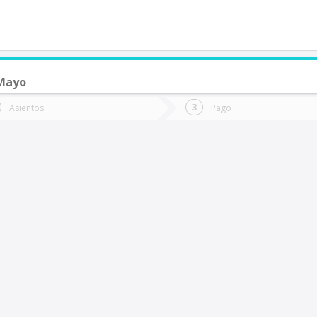
 Mayo
de quieres ir?
Ida
Vuelta
Asientos
Pago
*
Fec
an Fernando
Fecha
de
de
Vuel
Ida