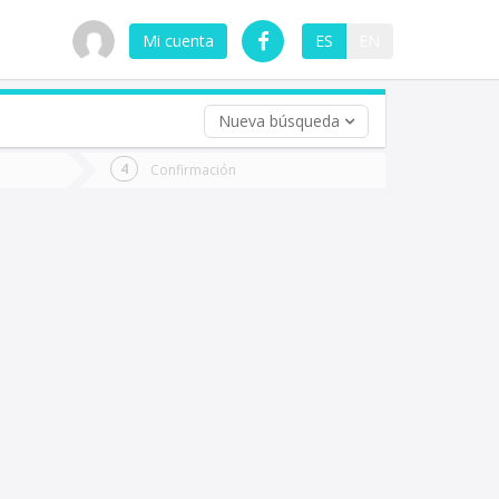
Mi cuenta
ES
EN
Nueva búsqueda
 (opcional)
Confirmación
ha
ta