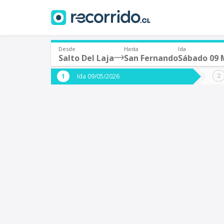
Desde
Hasta
Ida
Salto Del Laja
San Fernando
Sábado 09
¿De dónde partes?
¿A dón
Ida 09/05/2026
*
*
Salto Del Laja
S
Origen
Destino