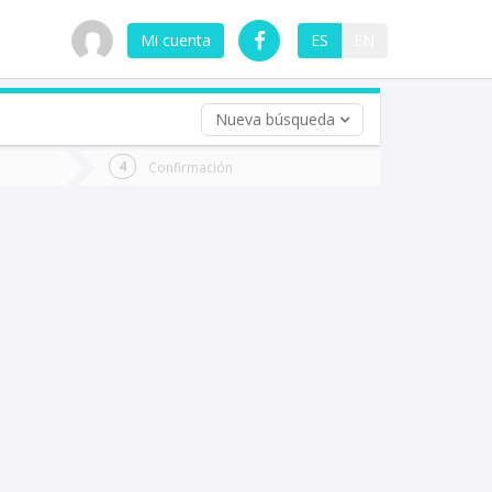
Mi cuenta
ES
EN
Nueva búsqueda
 (opcional)
Confirmación
ha
ta