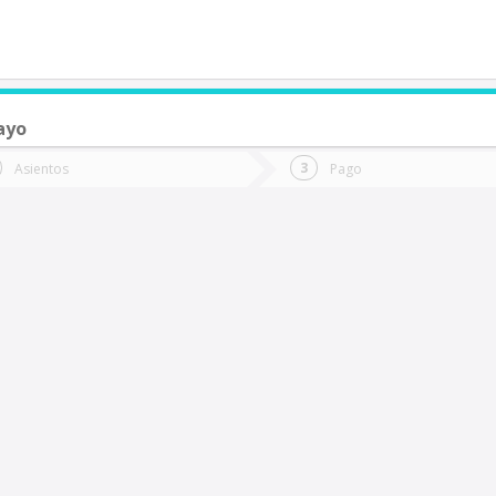
ayo
de quieres ir?
Ida
Vuelta
Asientos
Pago
*
Fec
an Clemente
Fecha
de
de
Vuel
Ida