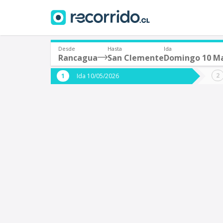
Desde
Hasta
Ida
Rancagua
San Clemente
Domingo 10 M
¿De dónde partes?
¿A dón
Ida 10/05/2026
*
*
Rancagua
S
Origen
Destino