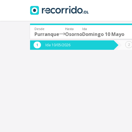
Desde
Hasta
Ida
Purranque
Osorno
Domingo 10 Mayo
¿De dónde partes?
¿A dón
Ida 10/05/2026
*
*
Purranque
Origen
Destino