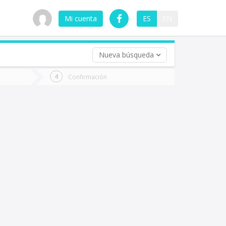
Mi cuenta
ES
EN
Nueva búsqueda
 (opcional)
Confirmación
ha
ta