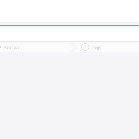
de quieres ir?
Ida
Vuelta
Asientos
Pago
*
Fec
Osorno
Fecha
de
de
Vuel
Ida