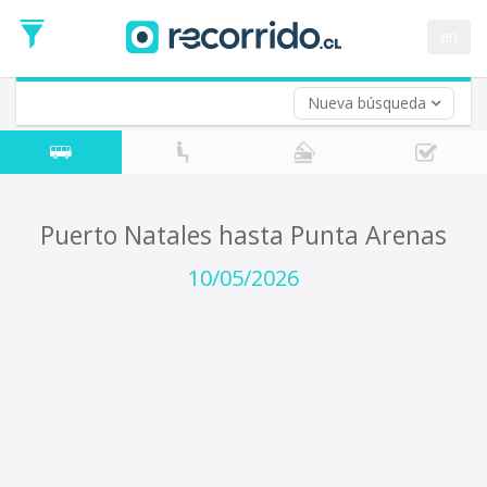
Fecha
de
en
Vuelta (opcional)
Ida
Fecha
de
Nueva búsqueda
Vuelta
Puerto Natales hasta Punta Arenas
10/05/2026