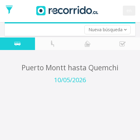
Fecha
de
en
Vuelta (opcional)
Ida
Fecha
de
Nueva búsqueda
Vuelta
Puerto Montt hasta Quemchi
10/05/2026