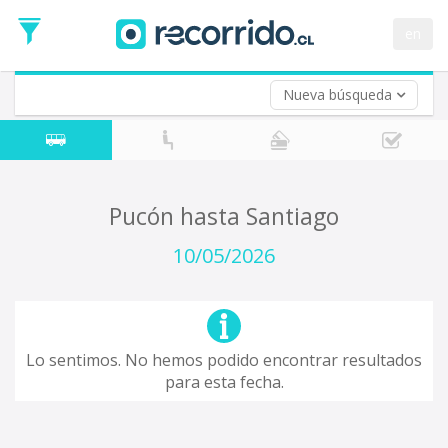
Fecha
de
en
Vuelta (opcional)
Ida
Fecha
de
Nueva búsqueda
Vuelta
Pucón hasta Santiago
10/05/2026
Lo sentimos. No hemos podido encontrar resultados
para esta fecha.