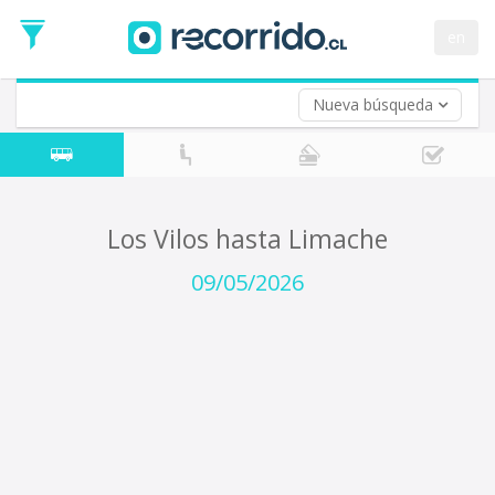
Fecha
de
en
Vuelta (opcional)
Ida
Fecha
de
Nueva búsqueda
Vuelta
Los Vilos hasta Limache
09/05/2026